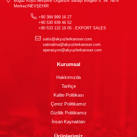
Boğaz Köyü Nevşehir Organize Sanayi Bölgesi 5. Sk. No:6
Merkez/NEVŞEHİR
+90 384 999 16 27
+90 530 939 46 52
+90 533 132 16 05 - EXPORT SALES
satis@akyuzlerkaroser.com
satinalma@akyuzlerkaroser.com
operasyon@akyuzlerkaroser.com
Kurumsal
Hakkımızda
Tarihçe
Kalite Politikası
Çerez Politikamız
Gizlilik Politikamız
İnsan Kaynakları
Ürünlerimiz